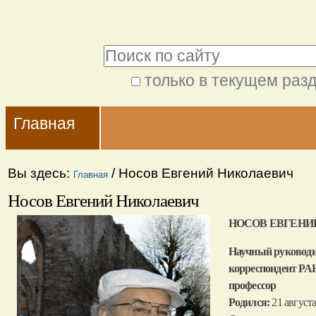
Перейти
Персональные
к
инструменты
Поиск
содержимому.
|
только в текущем раз
Расширенный
Перейти
Navigation
поиск
к
Главная
навигации
Вы здесь:
/
Носов Евгений Николаевич
Главная
Носов Евгений Николаевич
НОСОВ ЕВГЕНИ
Научный руковод
корреспондент РА
профессор
Родился:
21 августа 