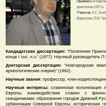
Окончил:
историче
археологии (1971).
Учителя:
Л.С. Клей
Корзухина, П.Н. Тре
Кандидатская диссертация:
"Поселения Прииль
конце I тыс. н.э." (1977). Научный руководитель П.
Докторская диссертация:
"Новгородская земля
археологические очерки)" (1992).
Научные звания
: профессор, член-корреспондент
Научные интересы:
славянская колонизация л
Европы; взаимодействие славян с финно-
скандинавами; образование городов Древней Руси
урбанизации Северной Европы; историческая г