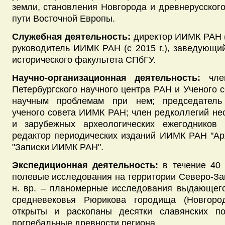
земли, становления Новгорода и древнерусского
пути Восточной Европы.
Служебная деятельность:
директор ИИМК РАН (1
руководитель ИИМК РАН (с 2015 г.), заведующи
исторического факультета СПбГУ.
Научно-организационная деятельность:
член
Петербургского научного центра РАН и Ученого 
научным проблемам при нем; председатель 
ученого совета ИИМК РАН; член редколлегий не
и зарубежных археологических ежегодников
редактор периодических изданий ИИМК РАН "Арх
"Записки ИИМК РАН".
Экспедиционная деятельность:
в течение 40 
полевые исследования на территории Северо-Запа
н. вр. – планомерные исследования выдающего
средневековья Рюрикова городища (Новгород
открыты и раскопаны десятки славянских п
погребальные древности региона.