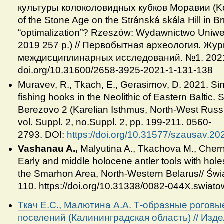
культуры колоколовидных кубков Моравии (Kop
of the Stone Age on the Stránská skála Hill in B
“optimalization”? Rzeszów: Wydawnictwo Uniw
2019 257 p.) // Первобытная археология. Жу
междисциплинарных исследований. №1. 2021
doi.org/10.31600/2658-3925-2021-1-131-138
Muravev, R., Tkach, E., Gerasimov, D. 2021. S
fishing hooks in the Neolithic of Eastern Baltic. 
Berezovo 2 (Karelian Isthmus, North-West Russi
vol. Suppl. 2, no.Suppl. 2, pp. 199-211. 0560-
2793.
DOI:
https://doi.org/10.31577/szausav.20
Vashanau A.,
Malyutina A., Tkachova M., Cher
Early and middle holocene antler tools with holes
the Smarhon Area, North-Western Belarus// Świa
110.
https://doi.org/10.31338/0082-044X.swiato
Ткач Е.С., Малютина А.А. Т-образные рогов
поселений (Калининградская область) // Издел