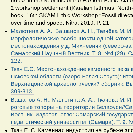
hooks in the Neolithic of the Eastern Baltic: sla
2 workshop settlement (Karelian Isthmus, North-
book. 16th SKAM Lithic Workshop “Fossil direc
over time and space. Nitra, 2019. P. 21.
Малютина А. А., Вашанов А. Н., Ткачёва М. И.,
морфологические особенности одной катего
местонахождения у д. Михневичи (северо-зап
Самарский Научный Вестник. Т. 8, №4 (29). 
122.
Ткач Е.С. Местонахождение каменного века 
Псковской области (озеро Белая Струга): итог
Верхнедонской археологический сборник. Вып.
309-313.
Вашанов А. Н., Малютина А. А., Ткачёва М. И.
роговые топоры на территории Беларуси//С
Вестник. Издательство: Самарский государс
педагогический университет (Самара). Т. 9, №
Ткач Е. С. Каменная индустрия на рубеже эп