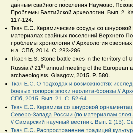
данным свайного поселения Наумово, Псковск
Проблемы Балтийской археологии. Вып. 2. Ка
117-124.
Ткач Е.С. Керамические сосуды со шнуровой
материалах свайных поселений Верхнего Под
проблемы хронологии // Археология озерных п
н.э. СПб, 2014. С. 283-286.
Tkach E.S. Stone battle exes in the territory of 
th
Russia // 21
annual meeting of the European a
archaeologists. Glasgow, 2015. P. 580.
Ткач Е.С. О подходах и возможностях иссле
боевых топоров эпохи неолита-бронзы // Арх
СПб, 2015. Вып. 21. С. 52-64.
Ткач Е.С. Керамика со шнуровой орнаментац
Северо-Запада России (по материалам слоя а
// Самарский научный вестник. Вып. 2 (15). С
Ткач Е.С. Распространение традиций культу