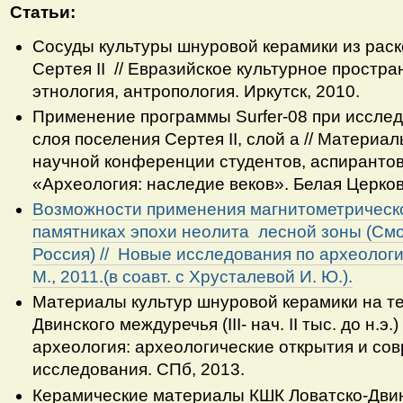
Статьи
:
Сосуды культуры шнуровой керамики из раск
Сертея II // Евразийское культурное простра
этнология, антропология. Иркутск, 2010.
Применение программы Surfer-08 при исслед
слоя поселения Сертея II, слой а // Матери
научной конференции студентов, аспиранто
«Археология: наследие веков». Белая Церков
Возможности применения магнитометрическо
памятниках эпохи неолита лесной зоны (Смо
Россия) // Новые исследования по археологи
М., 2011.(в соавт. с Хрусталевой И. Ю.).
Материалы культур шнуровой керамики на т
Двинского междуречья (III- нач. II тыс. до н.э.)
археология: археологические открытия и с
исследования. СПб, 2013.
Керамические материалы КШК Ловатско-Двин