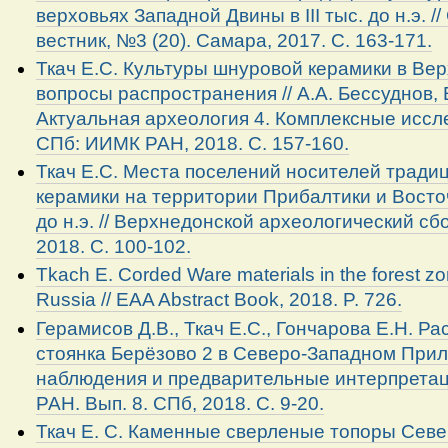
верховьях Западной Двины в III тыс. до н.э. 
вестник, №3 (20). Самара, 2017. С. 163-171.
Ткач Е.С. Культуры шнуровой керамики в Ве
вопросы распространения // А.А. Бессуднов, Е
Актуальная археология 4. Комплексные иссл
СПб: ИИМК РАН, 2018. С. 157-160.
Ткач Е.С. Места поселений носителей тради
керамики на территории Прибалтики и Восточ
до н.э. // Верхнедонской археологический сбо
2018. С. 100-102.
Tkach E. Corded Ware materials in the forest z
Russia // EAA Abstract Book, 2018. P. 726.
Герамисов Д.В., Ткач Е.С., Гончарова Е.Н. Р
стоянка Берёзово 2 в Северо-Западном При
наблюдения и предварительные интерпретац
РАН. Вып. 8. СПб, 2018. С. 9-20.
Ткач Е. С. Каменные сверленые топоры Севе