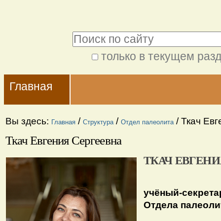
Перейти
Персональные
к
инструменты
Поиск
содержимому.
|
только в текущем раз
Расширенный
Перейти
Navigation
поиск
к
Главная
навигации
Вы здесь:
/
/
/
Ткач Евг
Главная
Структура
Отдел палеолита
Ткач Евгения Сергеевна
ТКАЧ ЕВГЕНИ
учёный-секретар
Отдела палеолита